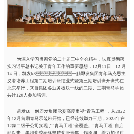
为深入学习贯彻党的二十届三中全会精神，认真贯彻落
实习近平总书记关于青年工作的重要思想，12月11日—12 月
14 日，凯发k8一触即发集团青年马克思主
义者培养工程第二期培训班结业式暨第三期培训班开班式在
北京举行，来自集团各业务板块一线的二期、三期青马学员
共计120人参加培训。
凯发k8一触即发集团党委高度重视“青马工程”，从2022
年12月首期青马示范班开始，已经连续举办三期，2023年在
12家二级子公司实现了“青马工程”全覆盖。“青马工程”自启
动以来，集团党委始终坚持党管青年工作原则，着力加强对