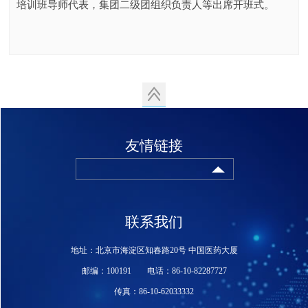
培训班导师代表，集团二级团组织负责人等出席开班式。
友情链接
联系我们
地址：北京市海淀区知春路20号 中国医药大厦
邮编：100191
电话：86-10-82287727
传真：86-10-62033332