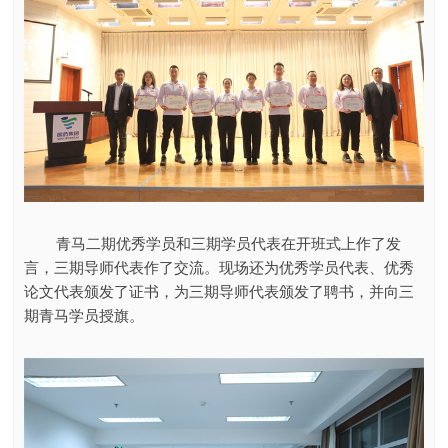
青马二期优秀学员和三期学员代表在开班式上作了发
言，三期导师代表作了交流。现场还为优秀学员代表、优秀
论文代表颁发了证书，为三期导师代表颁发了聘书，并向三
期青马学员授旗。