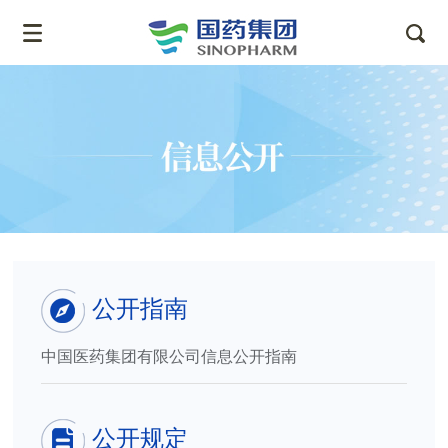
公开指南
中国医药集团有限公司信息公开指南
公开规定